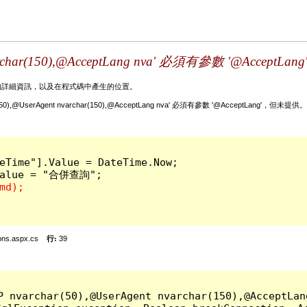
。
nvarchar(150),@AcceptLang nva' 必須有參數 '@Accep
的詳細資訊，以及在程式碼中產生的位置。
char(50),@UserAgent nvarchar(150),@AcceptLang nva' 必須有參數 '@AcceptLang'，但未提供。
eTime"].Value = DateTime.Now;

ons.aspx.cs
行:
39
P nvarchar(50),@UserAgent nvarchar(150),@Accep