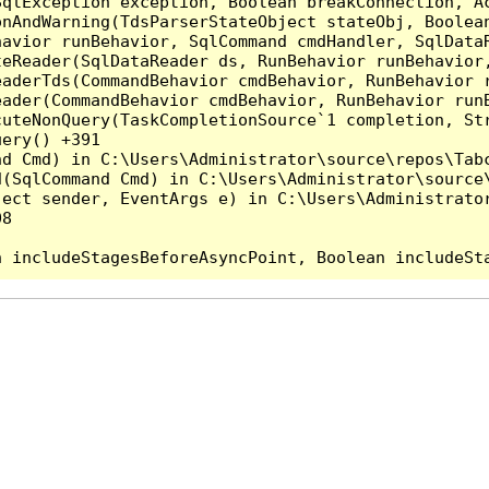
qlException exception, Boolean breakConnection, Ac
nAndWarning(TdsParserStateObject stateObj, Boolean
havior runBehavior, SqlCommand cmdHandler, SqlData
teReader(SqlDataReader ds, RunBehavior runBehavior
eaderTds(CommandBehavior cmdBehavior, RunBehavior 
eader(CommandBehavior cmdBehavior, RunBehavior run
cuteNonQuery(TaskCompletionSource`1 completion, St
ery() +391

d Cmd) in C:\Users\Administrator\source\repos\Tabc
(SqlCommand Cmd) in C:\Users\Administrator\source\
ect sender, EventArgs e) in C:\Users\Administrator
8
