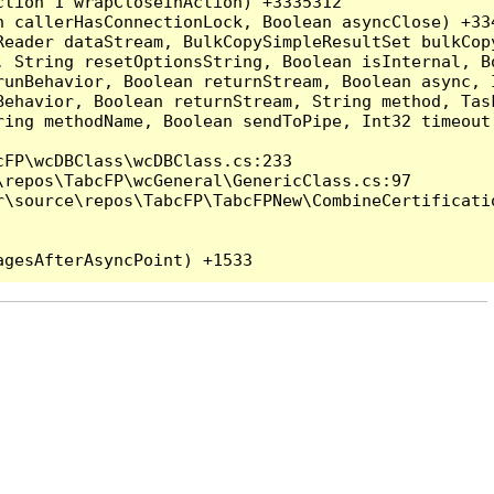
tion`1 wrapCloseInAction) +3335312

 callerHasConnectionLock, Boolean asyncClose) +334
Reader dataStream, BulkCopySimpleResultSet bulkCop
, String resetOptionsString, Boolean isInternal, B
runBehavior, Boolean returnStream, Boolean async, 
Behavior, Boolean returnStream, String method, Tas
ring methodName, Boolean sendToPipe, Int32 timeout
FP\wcDBClass\wcDBClass.cs:233

repos\TabcFP\wcGeneral\GenericClass.cs:97

\source\repos\TabcFP\TabcFPNew\CombineCertificatio