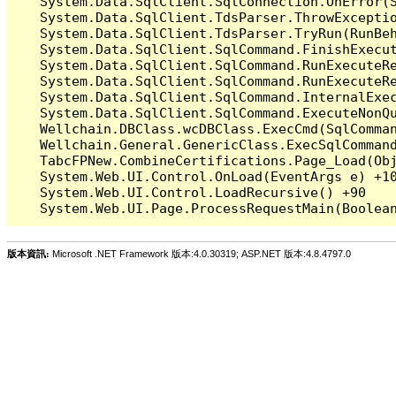
   System.Data.SqlClient.SqlConnection.OnError(S
   System.Data.SqlClient.TdsParser.ThrowExceptio
   System.Data.SqlClient.TdsParser.TryRun(RunBe
   System.Data.SqlClient.SqlCommand.FinishExecu
   System.Data.SqlClient.SqlCommand.RunExecuteR
   System.Data.SqlClient.SqlCommand.RunExecuteR
   System.Data.SqlClient.SqlCommand.InternalExe
   System.Data.SqlClient.SqlCommand.ExecuteNonQu
   Wellchain.DBClass.wcDBClass.ExecCmd(SqlComman
   Wellchain.General.GenericClass.ExecSqlCommand
   TabcFPNew.CombineCertifications.Page_Load(Obj
   System.Web.UI.Control.OnLoad(EventArgs e) +10
   System.Web.UI.Control.LoadRecursive() +90

版本資訊:
Microsoft .NET Framework 版本:4.0.30319; ASP.NET 版本:4.8.4797.0