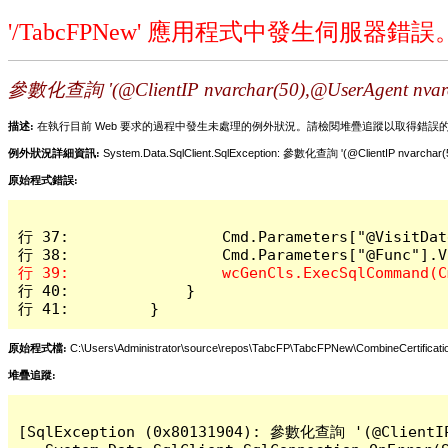
'/TabcFPNew' 應用程式中發生伺服器錯誤
參數化查詢 '(@ClientIP nvarchar(50),@UserAgent 
描述:
在執行目前 Web 要求的過程中發生未處理的例外狀況。請檢閱堆疊追蹤以取得錯誤
例外狀況詳細資訊:
System.Data.SqlClient.SqlException: 參數化查詢 '(@ClientIP nvar
原始程式錯誤:
行 37:                 Cmd.Parameters["@VisitDat
行 40:             }

行 41:         }
原始程式檔:
C:\Users\Administrator\source\repos\TabcFP\TabcFPNew\CombineCertificati
堆疊追蹤:
[SqlException (0x80131904): 參數化查詢 '(@ClientI