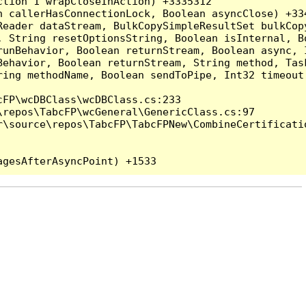
tion`1 wrapCloseInAction) +3335312

 callerHasConnectionLock, Boolean asyncClose) +334
Reader dataStream, BulkCopySimpleResultSet bulkCop
, String resetOptionsString, Boolean isInternal, B
runBehavior, Boolean returnStream, Boolean async, 
Behavior, Boolean returnStream, String method, Tas
ring methodName, Boolean sendToPipe, Int32 timeout
FP\wcDBClass\wcDBClass.cs:233

repos\TabcFP\wcGeneral\GenericClass.cs:97

\source\repos\TabcFP\TabcFPNew\CombineCertificatio