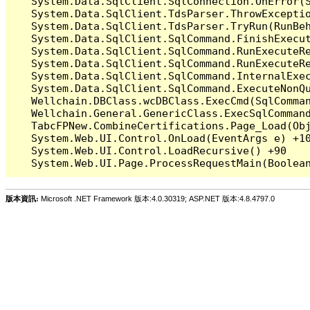
   System.Data.SqlClient.SqlConnection.OnError(S
   System.Data.SqlClient.TdsParser.ThrowExceptio
   System.Data.SqlClient.TdsParser.TryRun(RunBe
   System.Data.SqlClient.SqlCommand.FinishExecu
   System.Data.SqlClient.SqlCommand.RunExecuteR
   System.Data.SqlClient.SqlCommand.RunExecuteR
   System.Data.SqlClient.SqlCommand.InternalExe
   System.Data.SqlClient.SqlCommand.ExecuteNonQu
   Wellchain.DBClass.wcDBClass.ExecCmd(SqlComman
   Wellchain.General.GenericClass.ExecSqlCommand
   TabcFPNew.CombineCertifications.Page_Load(Obj
   System.Web.UI.Control.OnLoad(EventArgs e) +10
   System.Web.UI.Control.LoadRecursive() +90

版本資訊:
Microsoft .NET Framework 版本:4.0.30319; ASP.NET 版本:4.8.4797.0