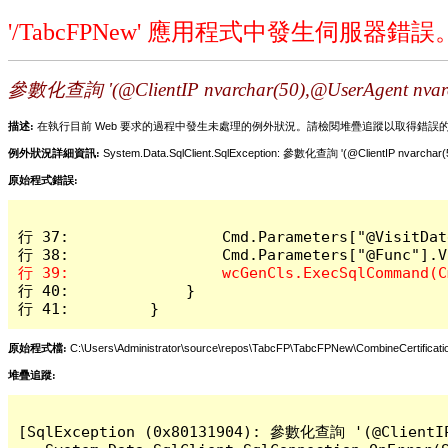
'/TabcFPNew' 應用程式中發生伺服器錯誤
參數化查詢 '(@ClientIP nvarchar(50),@UserAgent 
描述:
在執行目前 Web 要求的過程中發生未處理的例外狀況。請檢閱堆疊追蹤以取得錯誤
例外狀況詳細資訊:
System.Data.SqlClient.SqlException: 參數化查詢 '(@ClientIP nvar
原始程式錯誤:
行 37:                 Cmd.Parameters["@VisitDat
行 40:             }

行 41:         }
原始程式檔:
C:\Users\Administrator\source\repos\TabcFP\TabcFPNew\CombineCertificati
堆疊追蹤:
[SqlException (0x80131904): 參數化查詢 '(@ClientI