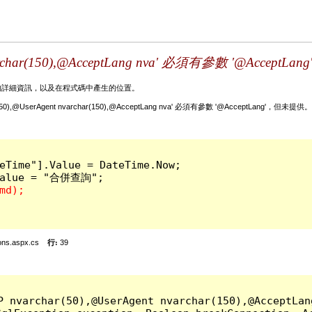
。
nvarchar(150),@AcceptLang nva' 必須有參數 '@Accep
的詳細資訊，以及在程式碼中產生的位置。
char(50),@UserAgent nvarchar(150),@AcceptLang nva' 必須有參數 '@AcceptLang'，但未提供。
eTime"].Value = DateTime.Now;

ons.aspx.cs
行:
39
P nvarchar(50),@UserAgent nvarchar(150),@Accep