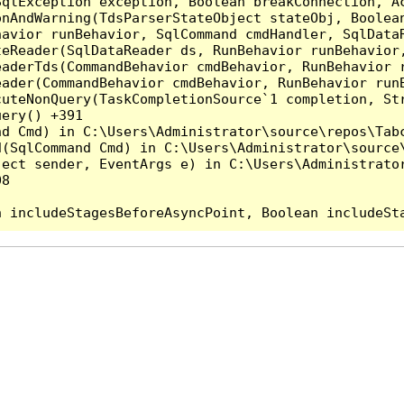
qlException exception, Boolean breakConnection, Ac
nAndWarning(TdsParserStateObject stateObj, Boolean
havior runBehavior, SqlCommand cmdHandler, SqlData
teReader(SqlDataReader ds, RunBehavior runBehavior
eaderTds(CommandBehavior cmdBehavior, RunBehavior 
eader(CommandBehavior cmdBehavior, RunBehavior run
cuteNonQuery(TaskCompletionSource`1 completion, St
ery() +391

d Cmd) in C:\Users\Administrator\source\repos\Tabc
(SqlCommand Cmd) in C:\Users\Administrator\source\
ect sender, EventArgs e) in C:\Users\Administrator
8
